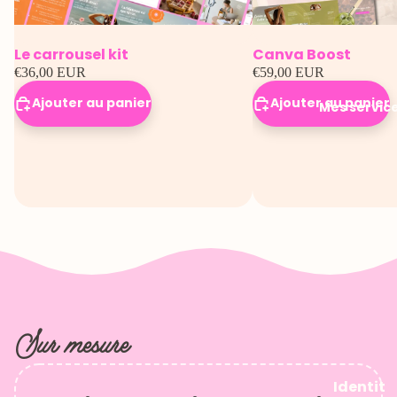
Le carrousel kit
Canva Boost
€36,00 EUR
€59,00 EUR
Ajouter au panier
Ajouter au panier
Mes servic
Sur mesure
Identit