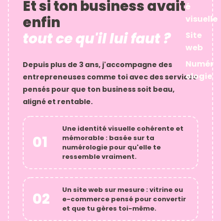
Et si ton business avait
é
enfin
visuelle
tout ce qu'il lui faut ?
Site
web
Numér
Depuis plus de 3 ans, j'accompagne des
ologie
entrepreneuses comme toi avec des services
pensés pour que ton business soit beau,
aligné et rentable.
Une
identité visuelle
cohérente et
01
mémorable : basée sur ta
numérologie pour qu'elle te
ressemble vraiment.
Un
site web sur mesure
: vitrine ou
02
e-commerce pensé pour convertir
et que tu gères toi-même.