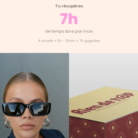
Tu récupères
7h
de temps libre par mois
4 visuels × 2h − 15min = 7h gagnées