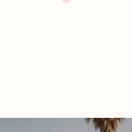
Accueil
d’artic
dans 
panier