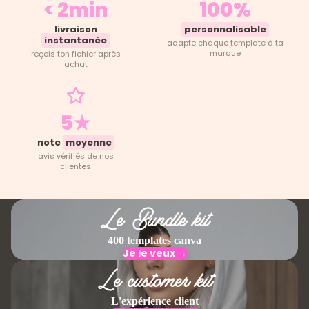
< 2min
100%
livraison
personnalisable
instantanée
adapte chaque template à ta
marque
reçois ton fichier après
achat
5★
note
moyenne
avis vérifiés de nos
clientes
Le Bundle kit
400 templates canva
Je le veux →
Le customer kit
L'expérience client