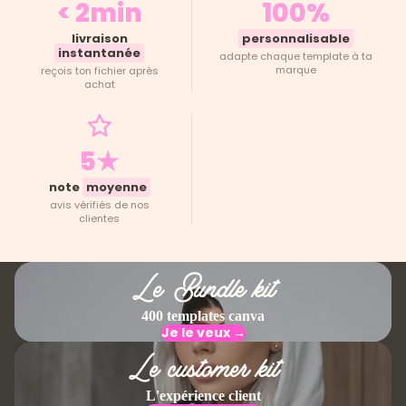
< 2min
100%
livraison
personnalisable
instantanée
adapte chaque template à ta
marque
reçois ton fichier après
achat
5★
note
moyenne
avis vérifiés de nos
clientes
Le Bundle kit
400 templates canva
Je le veux →
Le customer kit
L'expérience client