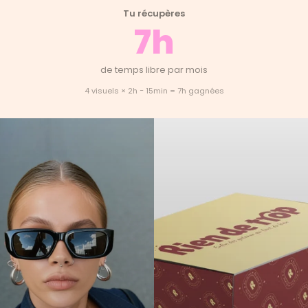
Tu récupères
7h
de temps libre par mois
4 visuels × 2h − 15min = 7h gagnées