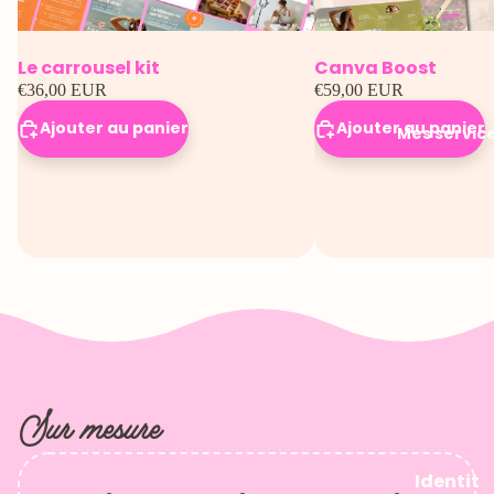
Le carrousel kit
Canva Boost
€36,00 EUR
€59,00 EUR
Ajouter au panier
Ajouter au panier
Mes servic
Sur mesure
Identit