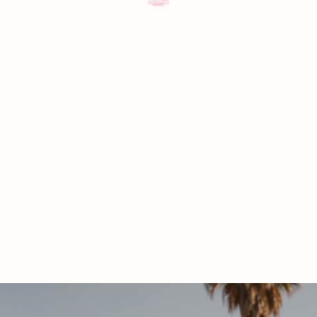
Accueil
d’artic
dans 
panier