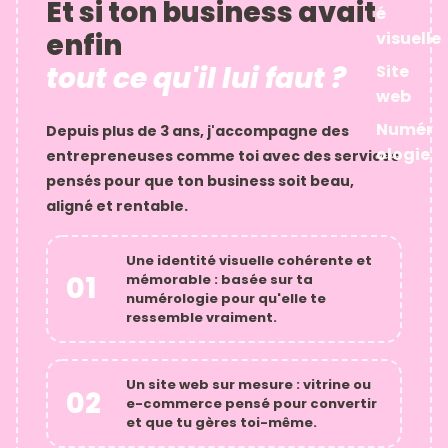
Et si ton business avait
é
enfin
visuelle
tout ce qu'il lui faut ?
Site
web
Numér
Depuis plus de 3 ans, j'accompagne des
ologie
entrepreneuses comme toi avec des services
pensés pour que ton business soit beau,
aligné et rentable.
Une
identité visuelle
cohérente et
01
mémorable : basée sur ta
numérologie pour qu'elle te
ressemble vraiment.
Un
site web sur mesure
: vitrine ou
02
e-commerce pensé pour convertir
et que tu gères toi-même.